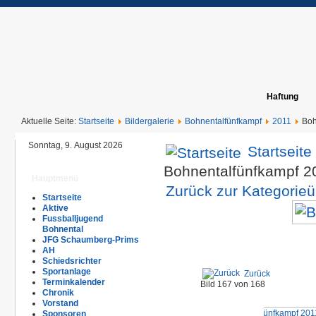
Haftung
Aktuelle Seite:
Startseite
Bildergalerie
Bohnentalfünfkampf
2011
Boh
Sonntag, 9. August 2026
Startseite
Bohnentalfünfkampf 
Hauptmenü
Zurück zur Kategorieü
Startseite
Aktive
Fussballjugend
Bohnental
JFG Schaumberg-Prims
AH
Schiedsrichter
Sportanlage
Zurück
Terminkalender
Bild 167 von 168
Chronik
Vorstand
Sponsoren