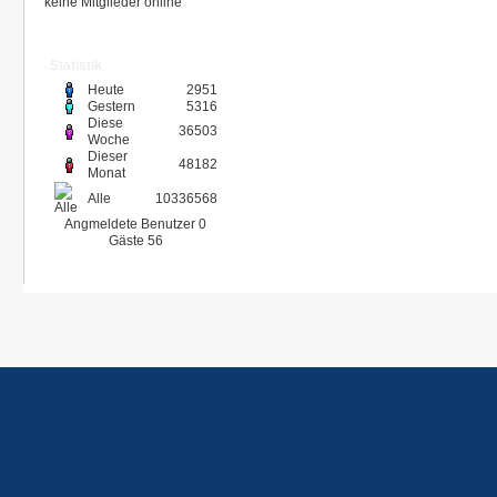
keine Mitglieder online
Statistik
Heute
2951
Gestern
5316
Diese
36503
Woche
Dieser
48182
Monat
Alle
10336568
Angmeldete Benutzer
0
Gäste
56