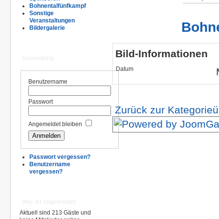
Bohnentalfünfkampf
Sonstige
Veranstaltungen
Bohne
Bildergalerie
Bild-Informationen
Anmeldung
Datum
Benutzername
Passwort
Zurück zur Kategorieü
Angemeldet bleiben
Passwort vergessen?
Benutzername
vergessen?
Wer ist angemeldet
Aktuell sind 213 Gäste und