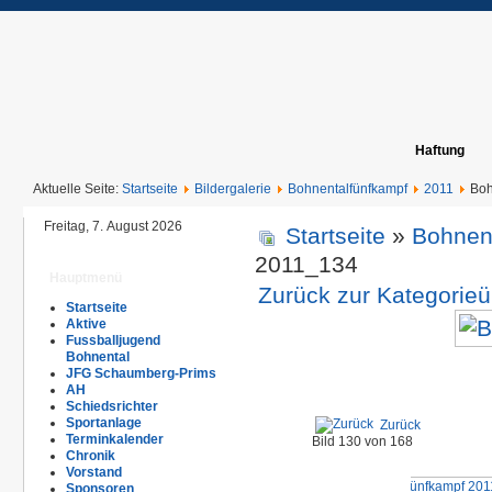
Haftung
Aktuelle Seite:
Startseite
Bildergalerie
Bohnentalfünfkampf
2011
Boh
Freitag, 7. August 2026
Startseite
»
Bohnen
2011_134
Hauptmenü
Zurück zur Kategorieü
Startseite
Aktive
Fussballjugend
Bohnental
JFG Schaumberg-Prims
AH
Schiedsrichter
Sportanlage
Zurück
Terminkalender
Bild 130 von 168
Chronik
Vorstand
Sponsoren