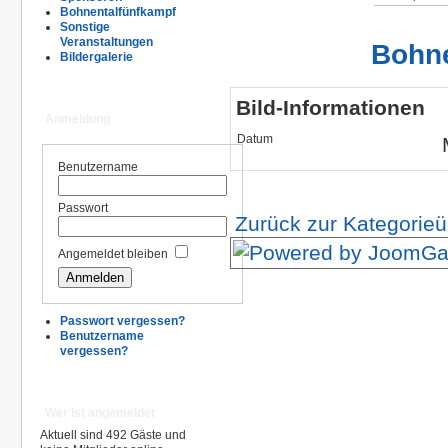
Bohnentalfünfkampf
Sonstige
Veranstaltungen
Bohne
Bildergalerie
Bild-Informationen
Anmeldung
Datum
Benutzername
Passwort
Zurück zur Kategorieü
Angemeldet bleiben
Passwort vergessen?
Benutzername
vergessen?
Wer ist angemeldet
Aktuell sind 492 Gäste und