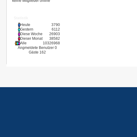
keine Mitglieder online
Statistik
Heute
3790
Gestern
6112
Diese Woche
26903
Dieser Monat
38582
Alle
10326968
Angmeldete Benutzer
0
Gäste
162