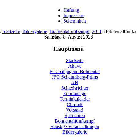
Haftung
Impressum
Seiteninhalt
e:
Startseite
Bildergalerie
Bohnentalfünfkampf
2011
Bohnentalfünfk
Samstag, 8. August 2026
Hauptmenü
Startseite
Aktive
Fussballjugend Bohnental
JFG Schaumberg-Prims
AH
Schiedsrichter
Sportanlage
Terminkalender
Chronik
Vorstand
Sponsoren
Bohnentalfünfkampf
Sonstige Veranstaltungen
Bildergalerie