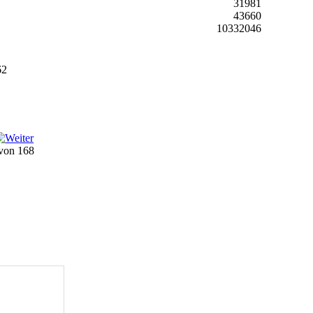
31981
43660
10332046
62
 von 168