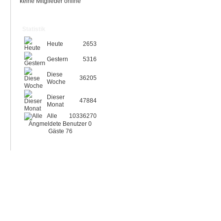
keine Mitglieder online
Statistik
Heute
2653
Gestern
5316
Diese
36205
Woche
Dieser
47884
Monat
Alle
10336270
Angmeldete Benutzer
0
Gäste
76