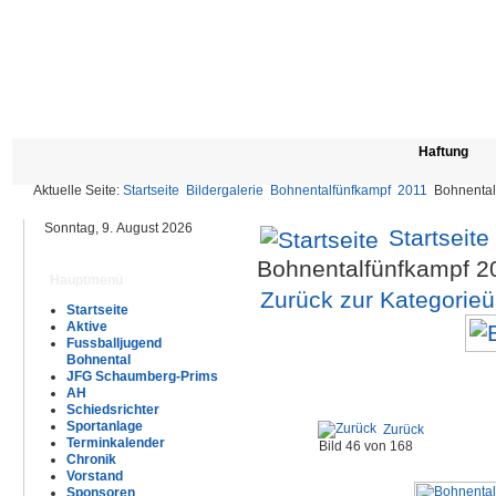
Haftung
Aktuelle Seite:
Startseite
Bildergalerie
Bohnentalfünfkampf
2011
Bohnental
Sonntag, 9. August 2026
Startseite
Bohnentalfünfkampf 2
Hauptmenü
Zurück zur Kategorieü
Startseite
Aktive
Fussballjugend
Bohnental
JFG Schaumberg-Prims
AH
Schiedsrichter
Sportanlage
Zurück
Terminkalender
Bild 46 von 168
Chronik
Vorstand
Sponsoren