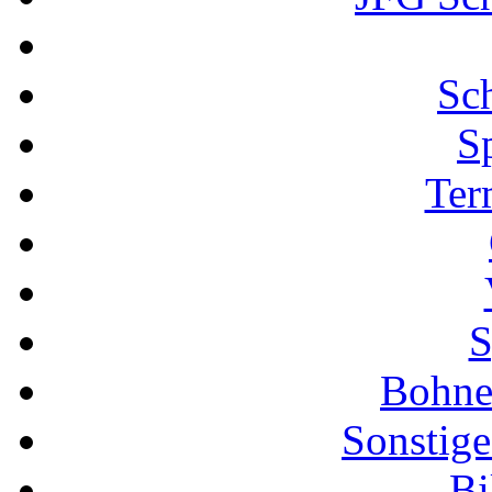
Sch
S
Ter
S
Bohne
Sonstige
Bi