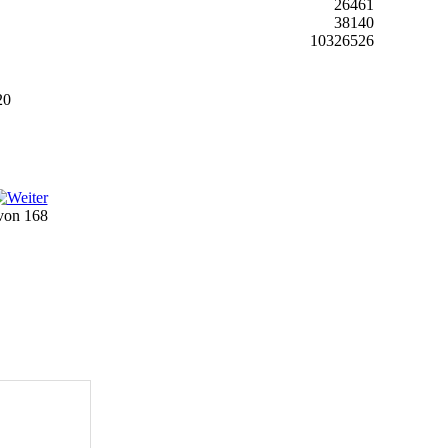
26461
38140
10326526
20
 von 168