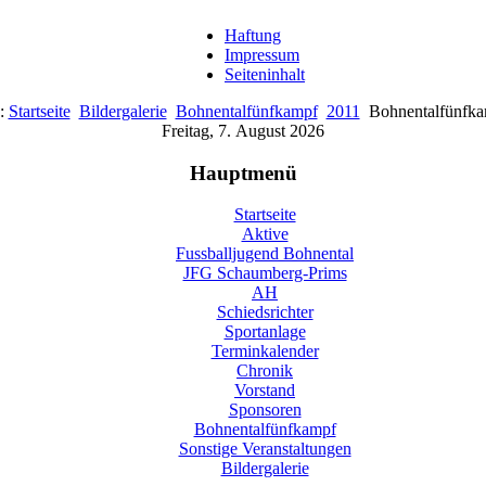
Haftung
Impressum
Seiteninhalt
e:
Startseite
Bildergalerie
Bohnentalfünfkampf
2011
Bohnentalfünfk
Freitag, 7. August 2026
Hauptmenü
Startseite
Aktive
Fussballjugend Bohnental
JFG Schaumberg-Prims
AH
Schiedsrichter
Sportanlage
Terminkalender
Chronik
Vorstand
Sponsoren
Bohnentalfünfkampf
Sonstige Veranstaltungen
Bildergalerie