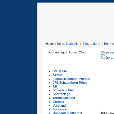
Aktuelle Seite:
Startseite
Bildergalerie
Bohnen
Donnerstag, 6. August 2026
Zurück zu
Hauptmenü
Startseite
Aktive
Fussballjugend Bohnental
JFG Schaumberg-Prims
AH
Schiedsrichter
Sportanlage
Terminkalender
Chronik
Vorstand
Sponsoren
Bohnentalfünfkampf
Bild-Inf