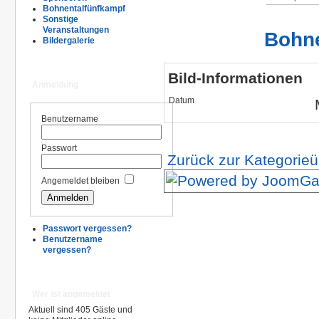
Bohnentalfünfkampf
Sonstige
Veranstaltungen
Bohne
Bildergalerie
Bild-Informationen
Anmeldung
Datum
Benutzername
Passwort
Zurück zur Kategorieü
Angemeldet bleiben
Passwort vergessen?
Benutzername
vergessen?
Wer ist angemeldet
Aktuell sind 405 Gäste und