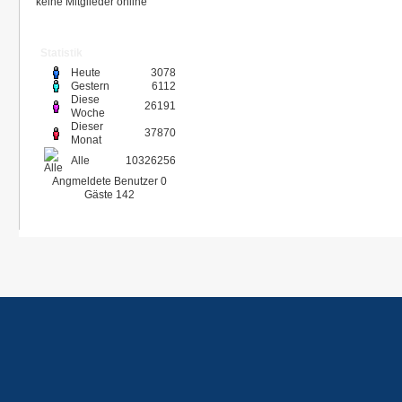
keine Mitglieder online
Statistik
Heute
3078
Gestern
6112
Diese
26191
Woche
Dieser
37870
Monat
Alle
10326256
Angmeldete Benutzer
0
Gäste
142