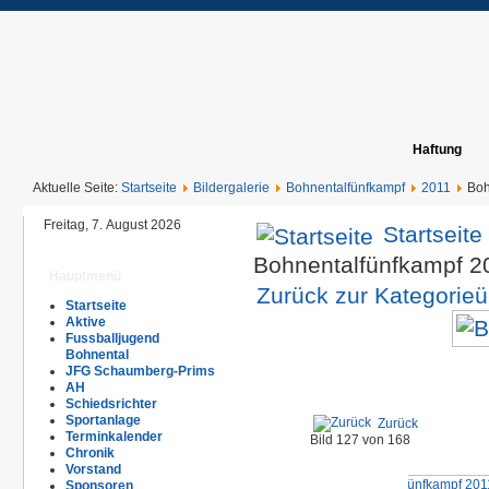
Haftung
Aktuelle Seite:
Startseite
Bildergalerie
Bohnentalfünfkampf
2011
Boh
Freitag, 7. August 2026
Startseite
Bohnentalfünfkampf 
Hauptmenü
Zurück zur Kategorieü
Startseite
Aktive
Fussballjugend
Bohnental
JFG Schaumberg-Prims
AH
Schiedsrichter
Sportanlage
Zurück
Terminkalender
Bild 127 von 168
Chronik
Vorstand
Sponsoren