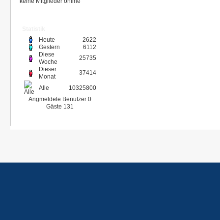
keine Mitglieder online
Statistik
Heute
2622
Gestern
6112
Diese
25735
Woche
Dieser
37414
Monat
Alle
10325800
Angmeldete Benutzer
0
Gäste
131