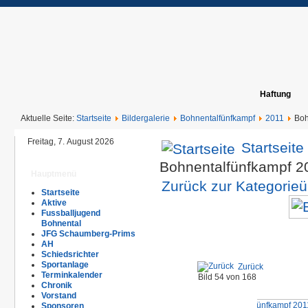
Haftung
Aktuelle Seite:
Startseite
Bildergalerie
Bohnentalfünfkampf
2011
Boh
Freitag, 7. August 2026
Startseite
Bohnentalfünfkampf 2
Hauptmenü
Zurück zur Kategorieü
Startseite
Aktive
Fussballjugend
Bohnental
JFG Schaumberg-Prims
AH
Schiedsrichter
Sportanlage
Zurück
Terminkalender
Bild 54 von 168
Chronik
Vorstand
Sponsoren