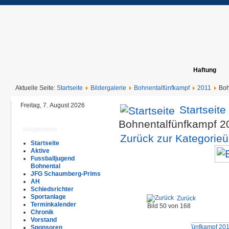
Haftung
Aktuelle Seite:
Startseite
Bildergalerie
Bohnentalfünfkampf
2011
Boh
Freitag, 7. August 2026
Startseite
Bohnentalfünfkampf 2
Hauptmenü
Zurück zur Kategorieü
Startseite
Aktive
Fussballjugend
Bohnental
JFG Schaumberg-Prims
AH
Schiedsrichter
Sportanlage
Zurück
Terminkalender
Bild 50 von 168
Chronik
Vorstand
Sponsoren