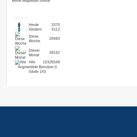
keine Mitglieder online
Statistik
Heute
3370
Gestern
6112
Diese
26483
Woche
Dieser
38162
Monat
Alle
10326548
Angmeldete Benutzer
0
Gäste
143