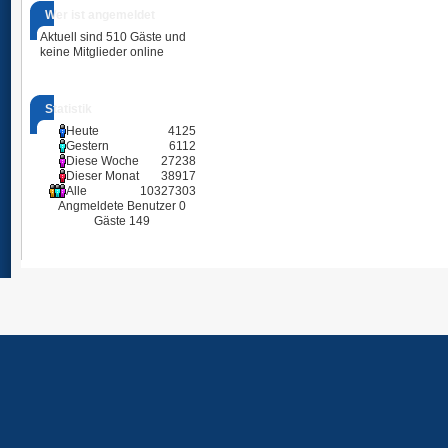
Wer ist angemeldet
Aktuell sind 510 Gäste und
keine Mitglieder online
Statistik
Heute
4125
Gestern
6112
Diese Woche
27238
Dieser Monat
38917
Alle
10327303
Angmeldete Benutzer
0
Gäste
149