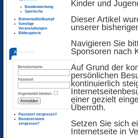
Kinder und Jugend
Bandenwerbung
Sportecho
Dieser Artikel wur
Bohnentalfünfkampf
Sonstige
unserer bisherige
Veranstaltungen
Bildergalerie
Navigieren Sie bi
Sponsoren nach K
Anmeldung
Auf Grund der kon
Benutzername
persönlichen Besu
Passwort
kontinuierlich ste
Internetseitenbesu
Angemeldet bleiben
einer gezielt ein
Überroth.
Passwort vergessen?
Benutzername
Setzen Sie sich e
vergessen?
Internetseite in V