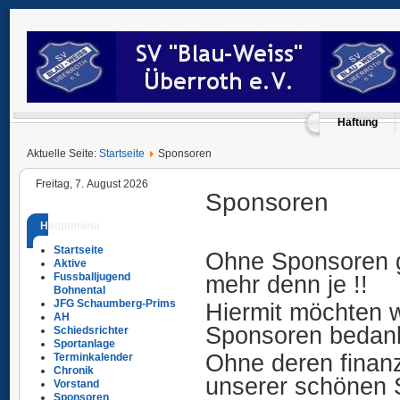
Haftung
Aktuelle Seite:
Startseite
Sponsoren
Freitag, 7. August 2026
Sponsoren
Hauptmenü
Startseite
Ohne Sponsoren ge
Aktive
mehr denn je !!
Fussballjugend
Bohnental
JFG Schaumberg-Prims
Hiermit möchten w
AH
Sponsoren bedan
Schiedsrichter
Sportanlage
Ohne deren finanz
Terminkalender
Chronik
unserer schönen S
Vorstand
Sponsoren