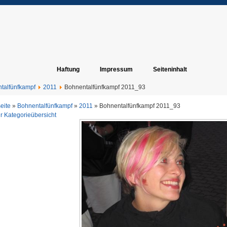
Haftung
Impressum
Seiteninhalt
talfünfkampf
2011
Bohnentalfünfkampf 2011_93
seite
»
Bohnentalfünfkampf
»
2011
» Bohnentalfünfkampf 2011_93
r Kategorieübersicht