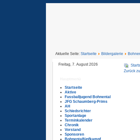
Aktuelle Seite:
Startseite
Bildergalerie
Bohnen
Freitag, 7. August 2026
Start
Zurück zu
Hauptmenü
Startseite
Aktive
Fussballjugend Bohnental
JFG Schaumberg-Prims
AH
Schiedsrichter
Sportanlage
Terminkalender
Chronik
Vorstand
Sponsoren
Bohnentalfünfkampf