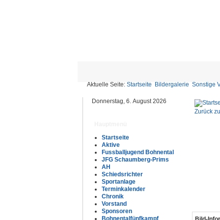
Aktuelle Seite:
Startseite
Bildergalerie
Sonstige 
Donnerstag, 6. August 2026
Zurück zu
Hauptmenü
Startseite
Aktive
Fussballjugend Bohnental
JFG Schaumberg-Prims
AH
Schiedsrichter
Sportanlage
Terminkalender
Chronik
Vorstand
Sponsoren
Bohnentalfünfkampf
Bild-Inf