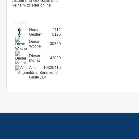
Aktuell sind 482 Gäste und
keine Mitglieder online
Statistik
Heute
2112
Gestern
5125
Diese
30350
Woche
Dieser
42029
Monat
Alle
10330415
Angmeldete Benutzer
0
Gäste
164