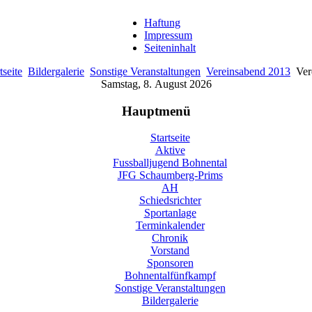
Haftung
Impressum
Seiteninhalt
tseite
Bildergalerie
Sonstige Veranstaltungen
Vereinsabend 2013
Ver
Samstag, 8. August 2026
Hauptmenü
Startseite
Aktive
Fussballjugend Bohnental
JFG Schaumberg-Prims
AH
Schiedsrichter
Sportanlage
Terminkalender
Chronik
Vorstand
Sponsoren
Bohnentalfünfkampf
Sonstige Veranstaltungen
Bildergalerie