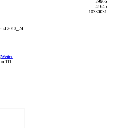
29966
41645
10330031
end 2013_24
von 111