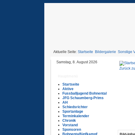
Aktuelle Seite:
Startseite
Bildergalerie
Sonstige 
Samstag, 8. August 2026
Zurück zu
Hauptmenü
Startseite
Aktive
Fussballjugend Bohnental
JFG Schaumberg-Prims
AH
Schiedsrichter
Sportanlage
Terminkalender
Chronik
Vorstand
Sponsoren
Bohnentalfünfkampf
Bild-Inf