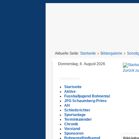
Aktuelle Seite:
Startseite
Bildergalerie
Sonsti
Donnerstag, 6. August 2026
Zurück zu
Hauptmenü
Startseite
Aktive
Fussballjugend Bohnental
JFG Schaumberg-Prims
AH
Schiedsrichter
Sportanlage
Terminkalender
Chronik
Vorstand
Sponsoren
Bohnentalfünfkampf
Bild-Inf