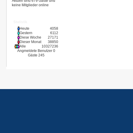
Aktuell sind 679 Gäste und
keine Mitglieder online
Statistik
Heute
4058
Gestern
6112
Diese Woche
27171
Dieser Monat
38850
Alle
10327236
Angmeldete Benutzer
0
Gäste
245