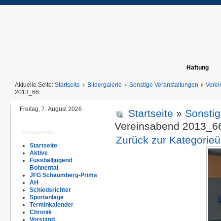
Haftung
Aktuelle Seite:
Startseite
Bildergalerie
Sonstige Veranstaltungen
Vere
2013_66
Freitag, 7. August 2026
Startseite
»
Sonstig
Vereinsabend 2013_6
Hauptmenü
Zurück zur Kategorieü
Startseite
Aktive
Fussballjugend
Bohnental
JFG Schaumberg-Prims
AH
Schiedsrichter
Sportanlage
Terminkalender
Chronik
Vorstand