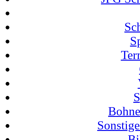
Sch
S
Ter
S
Bohne
Sonstige
Bi