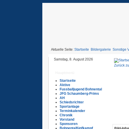
Aktuelle Seite:
Startseite
Bildergalerie
Sonstige 
Samstag, 8. August 2026
Zurück zu
Hauptmenü
Startseite
Aktive
Fussballjugend Bohnental
JFG Schaumberg-Prims
AH
Schiedsrichter
Sportanlage
Terminkalender
Chronik
Vorstand
Sponsoren
Bohnentalfünfkampf
Bild-Inf