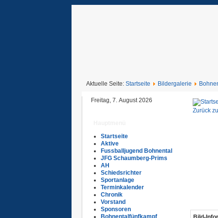
Aktuelle Seite:
Startseite
Bildergalerie
Bohnen
Freitag, 7. August 2026
Zurück zu
Hauptmenü
Startseite
Aktive
Fussballjugend Bohnental
JFG Schaumberg-Prims
AH
Schiedsrichter
Sportanlage
Terminkalender
Chronik
Vorstand
Sponsoren
Bohnentalfünfkampf
Bild-Inf