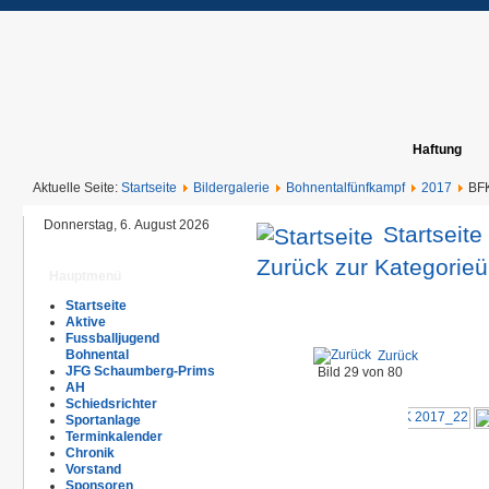
Haftung
Aktuelle Seite:
Startseite
Bildergalerie
Bohnentalfünfkampf
2017
BF
Donnerstag, 6. August 2026
Startseite
Zurück zur Kategorieü
Hauptmenü
Startseite
Aktive
Fussballjugend
Bohnental
Zurück
JFG Schaumberg-Prims
Bild 29 von 80
AH
Schiedsrichter
Sportanlage
Terminkalender
Chronik
Vorstand
Sponsoren