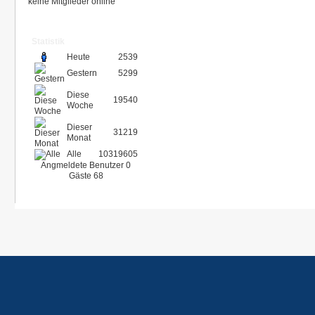
keine Mitglieder online
Statistik
Heute
2539
Gestern
5299
Diese
19540
Woche
Dieser
31219
Monat
Alle
10319605
Angmeldete Benutzer
0
Gäste
68