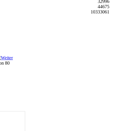
32996
44675
10333061
von 80