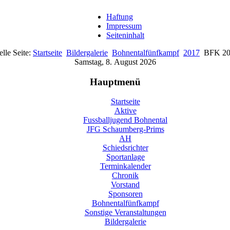
Haftung
Impressum
Seiteninhalt
lle Seite:
Startseite
Bildergalerie
Bohnentalfünfkampf
2017
BFK 20
Samstag, 8. August 2026
Hauptmenü
Startseite
Aktive
Fussballjugend Bohnental
JFG Schaumberg-Prims
AH
Schiedsrichter
Sportanlage
Terminkalender
Chronik
Vorstand
Sponsoren
Bohnentalfünfkampf
Sonstige Veranstaltungen
Bildergalerie