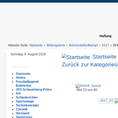
Haftung
Aktuelle Seite:
Startseite
Bildergalerie
Bohnentalfünfkampf
2017
BF
Sonntag, 9. August 2026
Startseite
Zurück zur Kategorieü
Hauptmenü
Startseite
Aktive
Fussballjugend
Bohnental
Zurück
JFG Schaumberg-Prims
Bild 23 von 80
AH
Schiedsrichter
Sportanlage
Terminkalender
Chronik
Vorstand
Sponsoren