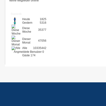
keine Mitglieder online
Statistik
Heute
1825
Gestern
5316
Diese
35377
Woche
Dieser
47056
Monat
Alle
10335442
Angmeldete Benutzer
0
Gäste
174