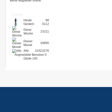
keine Mitglieder online
Statistik
Heute
98
Gestern
6112
Diese
23211
Woche
Dieser
34890
Monat
Alle
10323276
Angmeldete Benutzer
0
Gäste
105