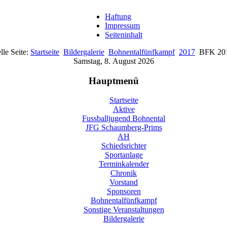
Haftung
Impressum
Seiteninhalt
lle Seite:
Startseite
Bildergalerie
Bohnentalfünfkampf
2017
BFK 20
Samstag, 8. August 2026
Hauptmenü
Startseite
Aktive
Fussballjugend Bohnental
JFG Schaumberg-Prims
AH
Schiedsrichter
Sportanlage
Terminkalender
Chronik
Vorstand
Sponsoren
Bohnentalfünfkampf
Sonstige Veranstaltungen
Bildergalerie