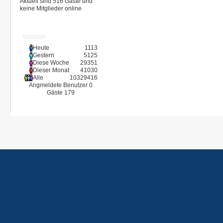
Aktuell sind 516 Gäste und
keine Mitglieder online
Statistik
Heute
1113
Gestern
5125
Diese Woche
29351
Dieser Monat
41030
Alle
10329416
Angmeldete Benutzer
0
Gäste
179