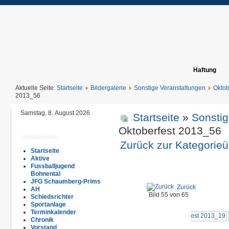
Haftung
Aktuelle Seite:
Startseite
Bildergalerie
Sonstige Veranstaltungen
Oktob
2013_56
Samstag, 8. August 2026
Startseite
»
Sonstig
Oktoberfest 2013_56
Hauptmenü
Zurück zur Kategorieü
Startseite
Aktive
Fussballjugend
Bohnental
JFG Schaumberg-Prims
Zurück
AH
Bild 55 von 65
Schiedsrichter
Sportanlage
Terminkalender
Chronik
Vorstand