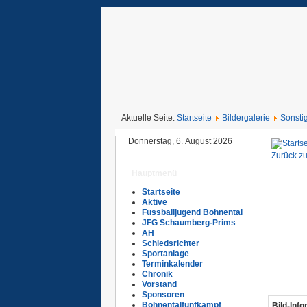
Aktuelle Seite:
Startseite
Bildergalerie
Sonsti
Donnerstag, 6. August 2026
Zurück zu
Hauptmenü
Startseite
Aktive
Fussballjugend Bohnental
JFG Schaumberg-Prims
AH
Schiedsrichter
Sportanlage
Terminkalender
Chronik
Vorstand
Sponsoren
Bohnentalfünfkampf
Bild-Inf