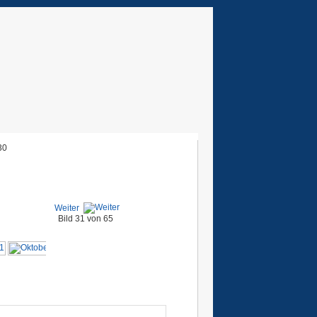
30
Weiter
Bild 31 von 65