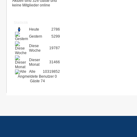
Aktuell sind 326 Gäste und
keine Mitglieder online
Statistik
Heute
2786
Gestern
5299
Diese
19787
Woche
Dieser
31466
Monat
Alle
10319852
Angmeldete Benutzer
0
Gäste
74