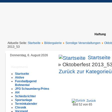
Haftung
Aktuelle Seite:
Startseite
Bildergalerie
Sonstige Veranstaltungen
Oktob
2013_53
Donnerstag, 6. August 2026
Startseite
» Oktoberfest 2013_5
Hauptmenü
Zurück zur Kategorieü
Startseite
Aktive
Fussballjugend
Bohnental
JFG Schaumberg-Prims
AH
Schiedsrichter
Sportanlage
Zurück
Terminkalender
Bild 52 von 65
Chronik
Vorstand