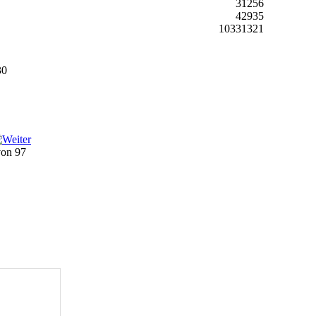
31256
42935
10331321
30
 von 97