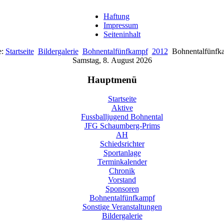
Haftung
Impressum
Seiteninhalt
e:
Startseite
Bildergalerie
Bohnentalfünfkampf
2012
Bohnentalfünfk
Samstag, 8. August 2026
Hauptmenü
Startseite
Aktive
Fussballjugend Bohnental
JFG Schaumberg-Prims
AH
Schiedsrichter
Sportanlage
Terminkalender
Chronik
Vorstand
Sponsoren
Bohnentalfünfkampf
Sonstige Veranstaltungen
Bildergalerie