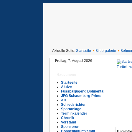
Aktuelle Seite:
Startseite
Bildergalerie
Bohnen
Freitag, 7. August 2026
Zurück zu
Hauptmenü
Startseite
Aktive
Fussballjugend Bohnental
JFG Schaumberg-Prims
AH
Schiedsrichter
Sportanlage
Terminkalender
Chronik
Vorstand
Sponsoren
Bohnentalfünfkampf
Bild-Inf