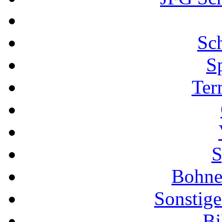
Sch
S
Ter
S
Bohne
Sonstige
Bi