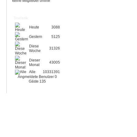
keine Mitglieder online
Statistik
Heute
3088
Gestern
5125
Diese
31326
Woche
Dieser
43005
Monat
Alle
10331391
Angmeldete Benutzer
0
Gäste
135