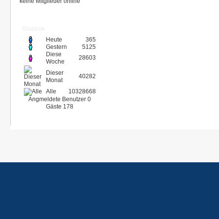
keine Mitglieder online
Statistik
Heute
365
Gestern
5125
Diese
28603
Woche
Dieser
40282
Monat
Alle
10328668
Angmeldete Benutzer
0
Gäste
178