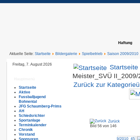
Haftung
Aktuelle Seite:
Startseite
Bildergalerie
Spielbetrieb
Saison 2009/2010
Freitag, 7. August 2026
Startseite
Meister_SVÜ II_2009
Hauptmenü
Zurück zur Kategorieü
Startseite
Aktive
Fussballjugend
Bohnental
JFG Schaumberg-Prims
AH
Schiedsrichter
Sportanlage
Zurück
Terminkalender
Bild 56 von 146
Chronik
Vorstand
Sponsoren