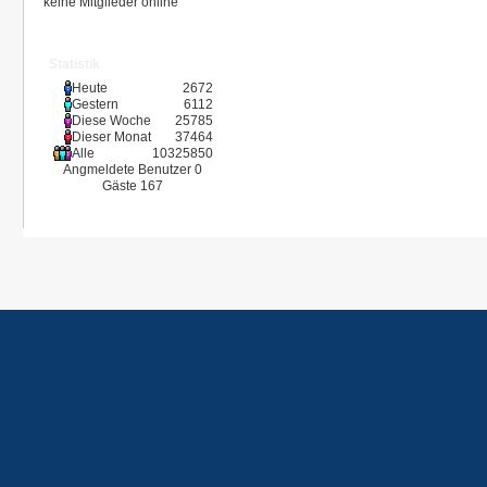
keine Mitglieder online
Statistik
Heute
2672
Gestern
6112
Diese Woche
25785
Dieser Monat
37464
Alle
10325850
Angmeldete Benutzer
0
Gäste
167