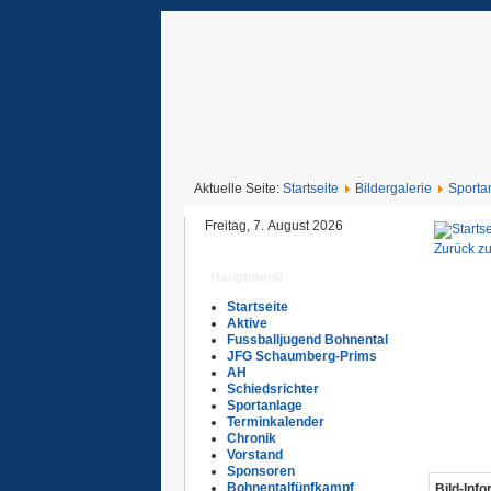
Aktuelle Seite:
Startseite
Bildergalerie
Sporta
Freitag, 7. August 2026
Zurück zu
Hauptmenü
Startseite
Aktive
Fussballjugend Bohnental
JFG Schaumberg-Prims
AH
Schiedsrichter
Sportanlage
Terminkalender
Chronik
Vorstand
Sponsoren
Bohnentalfünfkampf
Bild-Inf