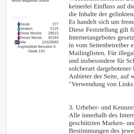
keine Mitglieder online
keinerlei Einfluss auf d
die Inhalte der gelinkte
Statistik
Es handelt sich um frem
Heute
377
Diese Feststellung gilt f
Gestern
5125
Diese Woche
28615
Internetangebotes geset
Dieser Monat
40294
Alle
10328680
in vom Seitenbetreiber 
Angmeldete Benutzer
0
Mailinglisten. Für illega
Gäste
193
und insbesondere für Sc
solcherart dargebotener 
Anbieter der Seite, auf
"Verwendung von Links 
3. Urheber- und Kennze
Alle innerhalb des Inter
geschützten Marken- un
Bestimmungen des jewei