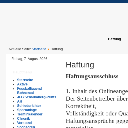
Haftung
Aktuelle Seite:
Startseite
Haftung
Freitag, 7. August 2026
Haftung
Hauptmenü
Haftungsausschluss
Startseite
Aktive
Fussballjugend
1. Inhalt des Onlineang
Bohnental
Der Seitenbetreiber über
JFG Schaumberg-Prims
AH
Korrektheit,
Schiedsrichter
Sportanlage
Vollständigkeit oder Qua
Terminkalender
Chronik
Haftungsansprüche gegen
Vorstand
Sponsoren