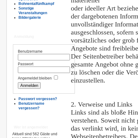
materieller
Bohnentalfünfkampf
oder ideeller Art bezie
Sonstige
Veranstaltungen
der dargebotenen Inform
Bildergalerie
unvollständiger Informa
ausgeschlossen, sofern s
Anmeldung
vorsätzliches oder grob 
Angebote sind freibleib
Benutzername
Der Seitenbetreiber behä
gesamte Angebot ohne g
Passwort
zu löschen oder die Verö
Angemeldet bleiben
einzustellen.
Passwort vergessen?
2. Verweise und Links
Benutzername
vergessen?
Links sind als bloße Hi
verstehen. Soweit nicht
das verlinkt wird, in k
Wer ist angemeldet
Aktuell sind 562 Gäste und
Webseitenbetreibers. Der