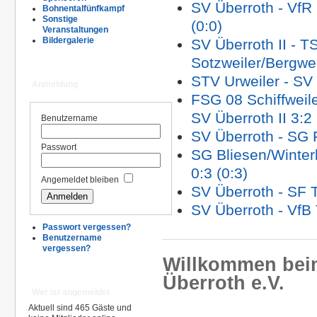
SV Überroth - VfR
Bohnentalfünfkampf
Sonstige
(0:0)
Veranstaltungen
Bildergalerie
SV Überroth II - T
Sotzweiler/Bergweil
STV Urweiler - SV 
Anmeldung
FSG 08 Schiffweile
SV Überroth II 3:2 
Benutzername
SV Überroth - SG P
Passwort
SG Bliesen/Winter
0:3 (0:3)
Angemeldet bleiben
SV Überroth - SF T
SV Überroth - VfB 
Passwort vergessen?
Benutzername
vergessen?
Willkommen bei
Überroth e.V.
Wer ist angemeldet
Aktuell sind 465 Gäste und