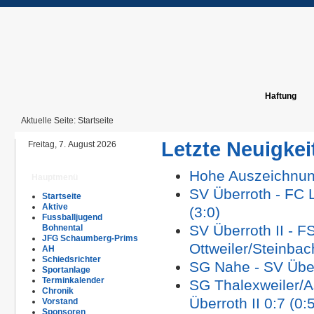
Haftung
Aktuelle Seite:
Startseite
Letzte Neuigkei
Freitag, 7. August 2026
Hohe Auszeichnung
Hauptmenü
SV Überroth - FC 
Startseite
Aktive
(3:0)
Fussballjugend
SV Überroth II - F
Bohnental
JFG Schaumberg-Prims
Ottweiler/Steinbach
AH
Schiedsrichter
SG Nahe - SV Über
Sportanlage
Terminkalender
SG Thalexweiler/A
Chronik
Überroth II 0:7 (0:
Vorstand
Sponsoren