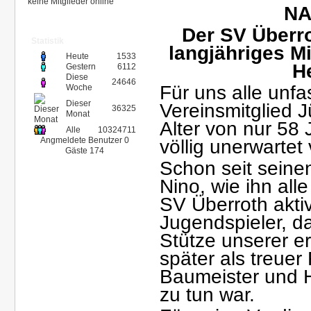
keine Mitglieder online
NA
Der SV Überro
Statistik
langjähriges Mi
Heute
1533
H
Gestern
6112
Diese
24646
Für uns alle unfa
Woche
Dieser
Vereinsmitglied J
36325
Monat
Alter von nur 58 
Alle
10324711
Angmeldete Benutzer
0
völlig unerwartet
Gäste
174
Schon seit seine
Nino, wie ihn all
SV Überroth aktiv
Jugendspieler, d
Stütze unserer e
später als treuer
Baumeister und H
zu tun war.