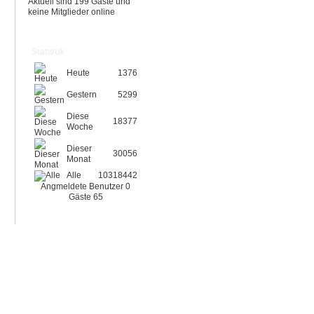
Aktuell sind 199 Gäste und
keine Mitglieder online
Statistik
Heute
1376
Gestern
5299
Diese
18377
Woche
Dieser
30056
Monat
Alle
10318442
Angmeldete Benutzer
0
Gäste
65