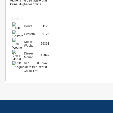
Aktuell sind 524 Gäste und
keine Mitglieder online
Statistik
Heute
1125
Gestern
5125
Diese
29363
Woche
Dieser
41042
Monat
Alle
10329428
Angmeldete Benutzer
0
Gäste
174