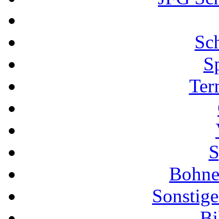
Sch
S
Ter
S
Bohne
Sonstige
Bi