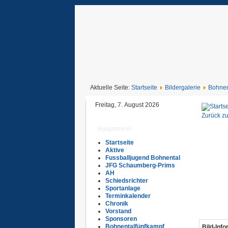
Aktuelle Seite:
Startseite
Bildergalerie
Bohnen
Freitag, 7. August 2026
Zurück zu
Hauptmenü
Startseite
Aktive
Fussballjugend Bohnental
JFG Schaumberg-Prims
AH
Schiedsrichter
Sportanlage
Terminkalender
Chronik
Vorstand
Sponsoren
Bohnentalfünfkampf
Bild-Inf