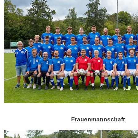
Ü
Ü
Frauenmannschaft
Ü
Ü