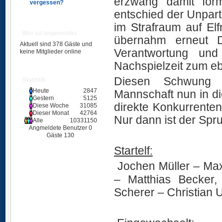
erzwang damit förm
vergessen?
entschied der Unpar
im Strafraum auf El
Wer ist angemeldet
übernahm erneut 
Aktuell sind 378 Gäste und
Verantwortung und
keine Mitglieder online
Nachspielzeit zum eb
Diesen Schwung 
Statistik
Heute
2847
Mannschaft nun in d
Gestern
5125
direkte Konkurrente
Diese Woche
31085
Dieser Monat
42764
Nur dann ist der Spr
Alle
10331150
Angmeldete Benutzer
0
SVÜ
Gäste
130
Startelf:
Jochen Müller – Max
­– Matthias Becker,
Scherer – Christian 
SVÜ