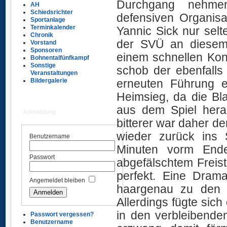
Durchgang nehmen
AH
Schiedsrichter
defensiven Organisa
Sportanlage
Terminkalender
Yannic Sick nur sel
Chronik
der SVÜ an diesem 
Vorstand
Sponsoren
einem schnellen Kon
Bohnentalfünfkampf
Sonstige
schob der ebenfalls
Veranstaltungen
erneuten Führung e
Bildergalerie
Heimsieg, da die Bl
aus dem Spiel hera
Anmeldung
bitterer war daher d
wieder zurück ins 
Benutzername
Minuten vorm Ende
Passwort
abgefälschtem Freis
perfekt. Eine Drama
Angemeldet bleiben
haargenau zu den 
Allerdings fügte sich
in den verbleibende
Passwort vergessen?
Benutzername