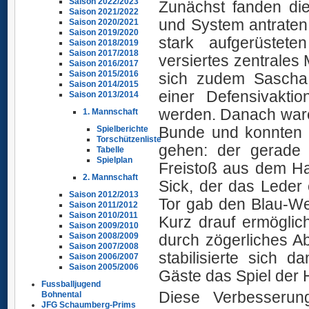
Saison 2022/2023
Zunächst fanden die
Saison 2021/2022
und System antraten, 
Saison 2020/2021
Saison 2019/2020
stark aufgerüstet
Saison 2018/2019
Saison 2017/2018
versiertes zentrales M
Saison 2016/2017
Saison 2015/2016
sich zudem Sascha
Saison 2014/2015
einer Defensivakt
Saison 2013/2014
werden. Danach ware
1. Mannschaft
Bunde und konnten m
Spielberichte
Torschützenliste
gehen: der gerade 
Tabelle
Spielplan
Freistoß aus dem Ha
2. Mannschaft
Sick, der das Leder
Saison 2012/2013
Tor gab den Blau-Wei
Saison 2011/2012
Saison 2010/2011
Kurz drauf ermögli
Saison 2009/2010
durch zögerliches A
Saison 2008/2009
Saison 2007/2008
stabilisierte sich 
Saison 2006/2007
Saison 2005/2006
Gäste das Spiel der
Fussballjugend
Diese Verbesseru
Bohnental
JFG Schaumberg-Prims