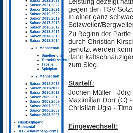
Leistung gezeigt hat
Saison 2022/2023
Saison 2021/2022
gegen den TSV Sotzwe
Saison 2020/2021
Saison 2019/2020
In einer ganz schwa
Saison 2018/2019
Sotzweiler/Bergweile
Saison 2017/2018
Saison 2016/2017
Saison 2015/2016
Zu Beginn der Partie
Saison 2014/2015
durch Christian Kirsc
Saison 2013/2014
genutzt werden konn
1. Mannschaft
dann kaltschnäuziger
Spielberichte
Torschützenliste
zum Sieg.
Tabelle
Spielplan
2. Mannschaft
Startelf:
Saison 2012/2013
Saison 2011/2012
Jochen Müller - Jörg
Saison 2010/2011
Saison 2009/2010
Maximilian Dörr (C) 
Saison 2008/2009
Christian Ugla - Timo
Saison 2007/2008
Saison 2006/2007
Saison 2005/2006
Fussballjugend
Eingewechselt:
Bohnental
JFG Schaumberg-Prims