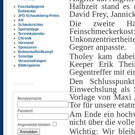
Halbzeit stand es 
Fussballjugend
Bohnental
David Frey, Jannick
JFG Schaumberg-Prims
AH
Die zweite Hä
Schiedsrichter
Feinschmecke
Sportanlage
Terminkalender
Unkonzentrierthei
Chronik
Vorstand
Gegner anpasste.
Sponsoren
Bohnentalfünfkampf
Tholey kam dabei
Sonstige
Veranstaltungen
Keeper Erik Thei
Bildergalerie
Gegentreffer mit ei
Den Schlusspunkt
Anmeldung
Einwechslung als 
Vorlage von Maxi A
Benutzername
Tor für unsere eta
Passwort
Am Ende ein hochve
nicht über die voll
Angemeldet bleiben
Wichtig: Wir blei