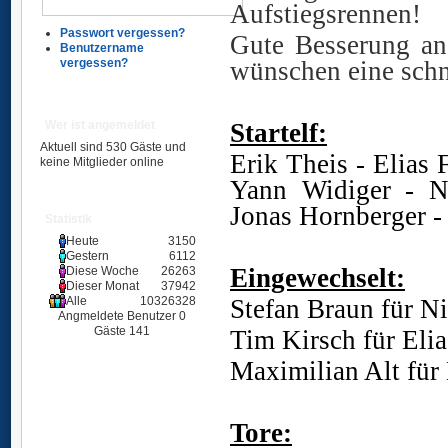
Aufstiegsrennen!
Passwort vergessen?
Gute Besserung an 
Benutzername
wünschen eine sch
vergessen?
Ü
Startelf:
Wer ist angemeldet
Aktuell sind 530 Gäste und
Erik Theis - Elias
keine Mitglieder online
Yann Widiger - Ni
Jonas Hornberger -
Statistik
Ü
Heute
3150
Gestern
6112
Eingewechselt:
Diese Woche
26263
Dieser Monat
37942
Stefan Braun für Ni
Alle
10326328
Angmeldete Benutzer
0
Gäste
141
Tim Kirsch für Elia
Maximilian Alt für
Ü
Tore: