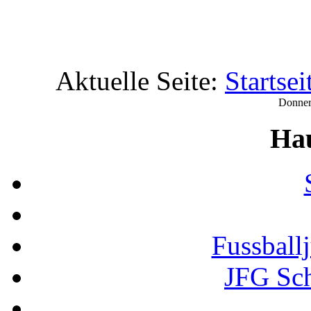
Aktuelle Seite:
Startsei
Donner
Ha
Fussball
JFG Sc