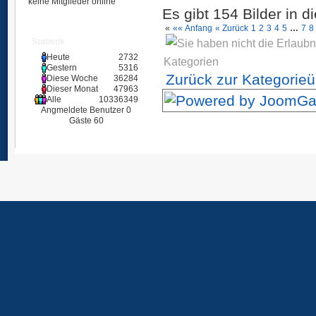
keine Mitglieder online
Es gibt 154 Bilder in d
«
«« Anfang
« Zurück
1
2
3
4
5
…
7
8
Statistik
Heute
2732
Kategorien
Gestern
5316
Zurück zur Kategorieü
Diese Woche
36284
Dieser Monat
47963
Alle
10336349
Angmeldete Benutzer
0
Gäste
60