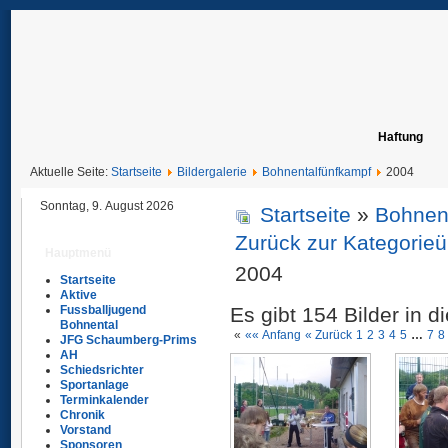
Haftung
Aktuelle Seite:
Startseite
Bildergalerie
Bohnentalfünfkampf
2004
Sonntag, 9. August 2026
Startseite
»
Bohnen
Zurück zur Kategorieü
Hauptmenü
2004
Startseite
Aktive
Fussballjugend
Es gibt 154 Bilder in d
Bohnental
«
«« Anfang
« Zurück
1
2
3
4
5
…
7
8
JFG Schaumberg-Prims
AH
Schiedsrichter
Sportanlage
Terminkalender
Chronik
Vorstand
Sponsoren