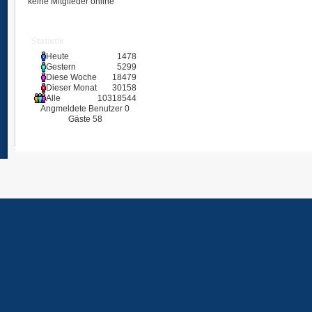
keine Mitglieder online
Statistik
Heute
1478
Gestern
5299
Diese Woche
18479
Dieser Monat
30158
Alle
10318544
Angmeldete Benutzer
0
Gäste
58