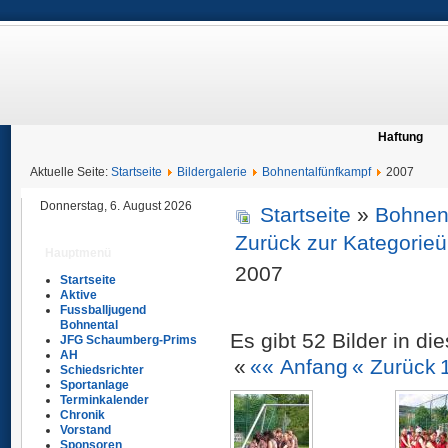
Haftung
Aktuelle Seite:
Startseite
Bildergalerie
Bohnentalfünfkampf
2007
Donnerstag, 6. August 2026
Startseite
»
Bohnen
Zurück zur Kategorieü
Hauptmenü
2007
Startseite
Aktive
Fussballjugend
Bohnental
Es gibt 52 Bilder in di
JFG Schaumberg-Prims
AH
«
«« Anfang
« Zurück
Schiedsrichter
Sportanlage
Terminkalender
Chronik
Vorstand
Sponsoren