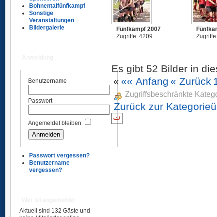
Bohnentalfünfkampf
Sonstige
Veranstaltungen
Bildergalerie
Fünfkampf 2007
Fünfka
Zugriffe: 4209
Zugriffe
Anmeldung
Es gibt 52 Bilder in di
«
«« Anfang
« Zurück
Benutzername
Zugriffsbeschränkte Kateg
Passwort
Zurück zur Kategorieü
Angemeldet bleiben
Passwort vergessen?
Benutzername
vergessen?
Wer ist angemeldet
Aktuell sind 132 Gäste und