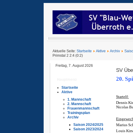
Aktuelle Seite:
Startseite
Aktive
Archiv
Sais
Primstal 2 2:4 (0:2)
Freitag, 7. August 2026
SV Über
20. Spi
Hauptmenü
Ü
Startseite
Ü
Aktive
Startelf:
1. Mannschaft
Dennis Ki
2. Mannschaft
Nicolas B
Frauenmannschaft
Ü
Trainingsplan
Archiv
Eingewech
Marius Sc
Saison 2024/2025
Saison 2023/2024
Louis Kirs