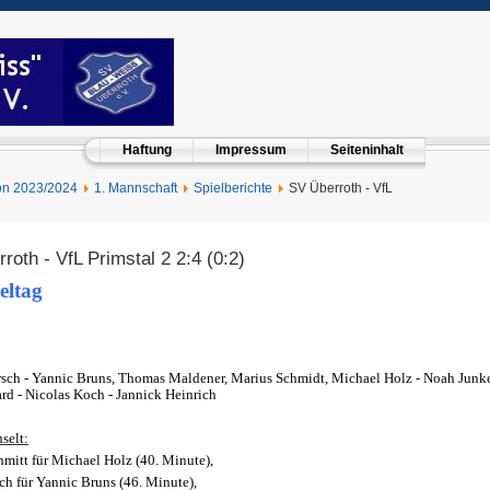
Haftung
Impressum
Seiteninhalt
on 2023/2024
1. Mannschaft
Spielberichte
SV Überroth - VfL
roth - VfL Primstal 2 2:4 (0:2)
eltag
rsch - Yannic Bruns, Thomas Maldener, Marius Schmidt,
Michael Holz
- Noah Junke
ard -
Nicolas Koch
- Jannick Heinrich
selt:
hmitt für Michael Holz
(40. Minute),
ch für Yannic Bruns (46. Minute),